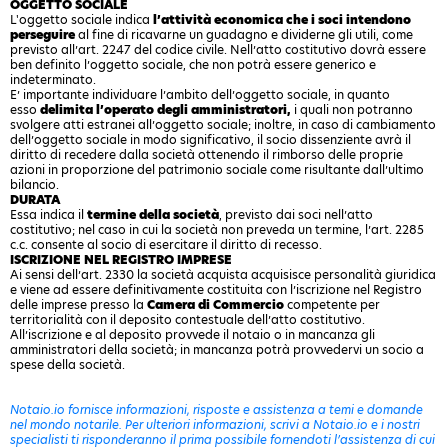
OGGETTO SOCIALE
L'oggetto sociale indica
l’attività economica che i soci intendono
perseguire
al fine di ricavarne un guadagno e dividerne gli utili, come
previsto all’art. 2247 del codice civile. Nell’atto costitutivo dovrà essere
ben definito l’oggetto sociale, che non potrà essere generico e
indeterminato.
E’ importante individuare l’ambito dell’oggetto sociale, in quanto
esso
delimita l’operato degli amministratori,
i quali non potranno
svolgere atti estranei all’oggetto sociale; inoltre, in caso di cambiamento
dell’oggetto sociale in modo significativo, il socio dissenziente avrà il
diritto di recedere dalla società ottenendo il rimborso delle proprie
azioni in proporzione del patrimonio sociale come risultante dall’ultimo
bilancio.
DURATA
Essa indica il
termine della società
, previsto dai soci nell’atto
costitutivo; nel caso in cui la società non preveda un termine, l’art. 2285
c.c. consente al socio di esercitare il diritto di recesso.
ISCRIZIONE NEL REGISTRO IMPRESE
Ai sensi dell’art. 2330 la società acquista acquisisce personalità giuridica
e viene ad essere definitivamente costituita con l’iscrizione nel Registro
delle imprese presso la
Camera di Commercio
competente per
territorialità con il deposito contestuale dell’atto costitutivo.
All’iscrizione e al deposito provvede il notaio o in mancanza gli
amministratori della società; in mancanza potrà provvedervi un socio a
spese della società.
Notaio.io fornisce informazioni, risposte e assistenza a temi e domande
nel mondo notarile. Per ulteriori informazioni, scrivi a Notaio.io e i nostri
specialisti ti risponderanno il prima possibile fornendoti l’assistenza di cui