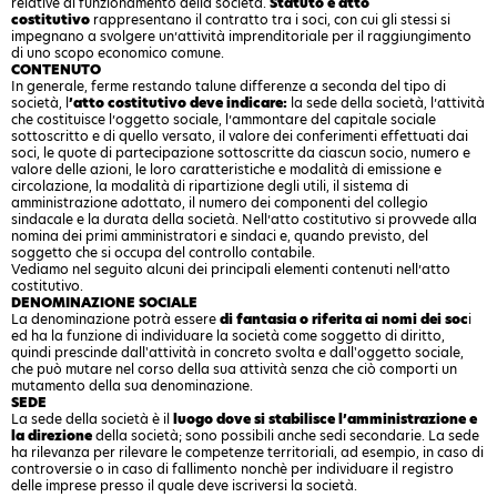
relative al funzionamento della società.
Statuto e atto
costitutivo
rappresentano il contratto tra i soci, con cui gli stessi si
impegnano a svolgere un’attività imprenditoriale per il raggiungimento
di uno scopo economico comune.
CONTENUTO
In generale, ferme restando talune differenze a seconda del tipo di
società, l
’atto costitutivo deve indicare:
la sede della società, l’attività
che costituisce l’oggetto sociale, l’ammontare del capitale sociale
sottoscritto e di quello versato, il valore dei conferimenti effettuati dai
soci, le quote di partecipazione sottoscritte da ciascun socio, numero e
valore delle azioni, le loro caratteristiche e modalità di emissione e
circolazione, la modalità di ripartizione degli utili, il sistema di
amministrazione adottato, il numero dei componenti del collegio
sindacale e la durata della società. Nell’atto costitutivo si provvede alla
nomina dei primi amministratori e sindaci e, quando previsto, del
soggetto che si occupa del controllo contabile.
Vediamo nel seguito alcuni dei principali elementi contenuti nell’atto
costitutivo.
DENOMINAZIONE SOCIALE
La denominazione potrà essere
di fantasia o riferita ai nomi dei soc
i
ed ha la funzione di individuare la società come soggetto di diritto,
quindi prescinde dall'attività in concreto svolta e dall'oggetto sociale,
che può mutare nel corso della sua attività senza che ciò comporti un
mutamento della sua denominazione.
SEDE
La sede della società è il
luogo dove si stabilisce l’amministrazione e
la direzione
della società; sono possibili anche sedi secondarie. La sede
ha rilevanza per rilevare le competenze territoriali, ad esempio, in caso di
controversie o in caso di fallimento nonchè per individuare il registro
delle imprese presso il quale deve iscriversi la società.