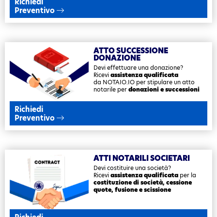
Richiedi
Preventivo
ATTO
SUCCESSIONE
DONAZIONE
Devi effettuare una donazione?
Ricevi
assistenza qualificata
da NOTAIO.IO per stipulare un atto
notarile per
donazioni e successioni
Richiedi
Preventivo
ATTI
NOTARILI
SOCIETARI
Devi costituire una società?
Ricevi
assistenza qualificata
per la
costituzione di società, cessione
quote, fusione e scissione