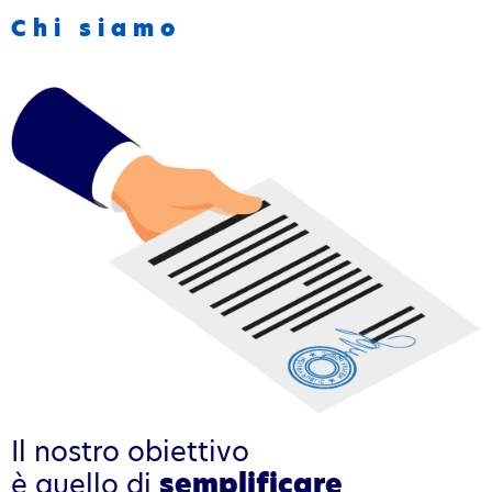
Chi siamo
Il nostro obiettivo
è quello di
semplificare