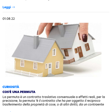
seguente (2022) sarà l’Euribor a tre mesi a stondare l’effetto…
Leggi
01.08.22
CURIOSITÀ
COS'È UNA PERMUTA
La permuta è un contratto traslativo consensuale a effetti reali, per la
precisione, la permuta “
è il contratto che ha per oggetto il reciproco
trasferimento della proprietà di cose, o di altri diritti, da un contraente
all’altro
” (art. 1552 del codice civile). In poche parole, si tratta di uno…