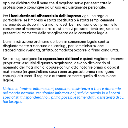
oppure dichiara che il bene che si acquista serve per esercitare la
professione o comunque ad un uso esclusivamente personale.
Per i
beni destinati all’esercizio dell’impresa
vige una regola
particolare, se l’impresa è stata costituita o è stata semplicemente
incrementata, dopo il matrimonio, detti beni non sono compresi nella
comunione al momento dell’acquisto ma vi possono rientrare, se sono
presenti al momento dello scioglimento della comunione legale.
L’amministrazione ordinaria dei beni in comunione legale spetta
disgiuntamente a ciascuno dei coniugi, per l’amministrazione
straordinaria (vendita, affitto, comodato) occorre la firma congiunta.
Se i coniugi scelgono
la separazione dei beni
e quindi vogliono rimanere
proprietari esclusivi di quanto acquistano, devono dichiararlo al
momento del matrimonio, oppure con un atto notarile prima o dopo il
matrimonio (in quest’ultimo caso i beni acquistati prima rimangono
comuni), altrimenti il regime è automaticamente quello di comunione
legale.
Notaio.io fornisce informazioni, risposte e assistenza a temi e domande
nel mondo notarile. Per ulteriori informazioni, scrivi a Notaio.io e i nostri
specialisti ti risponderanno il prima possibile fornendoti l’assistenza di cui
hai bisogno.