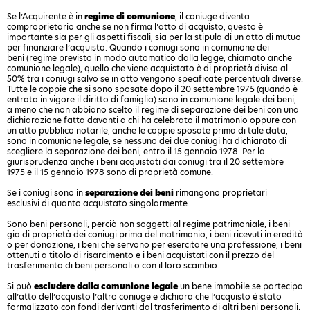
Se l’Acquirente è in
regime di comunione
, il coniuge diventa
comproprietario anche se non firma l’atto di acquisto, questo è
importante sia per gli aspetti fiscali, sia per la stipula di un atto di mutuo
per finanziare l’acquisto. Quando i coniugi sono in comunione dei
beni (regime previsto in modo automatico dalla legge, chiamato anche
comunione legale), quello che viene acquistato è di proprietà divisa al
50% tra i coniugi salvo se in atto vengono specificate percentuali diverse.
Tutte le coppie che si sono sposate dopo il 20 settembre 1975 (quando è
entrato in vigore il diritto di famiglia) sono in comunione legale dei beni,
a meno che non abbiano scelto il regime di separazione dei beni con una
dichiarazione fatta davanti a chi ha celebrato il matrimonio oppure con
un atto pubblico notarile, anche le coppie sposate prima di tale data,
sono in comunione legale, se nessuno dei due coniugi ha dichiarato di
scegliere la separazione dei beni, entro il 15 gennaio 1978. Per la
giurisprudenza anche i beni acquistati dai coniugi tra il 20 settembre
1975 e il 15 gennaio 1978 sono di proprietà comune.
Se i coniugi sono in
separazione dei beni
rimangono proprietari
esclusivi di quanto acquistato singolarmente.
Sono beni personali, perciò non soggetti al regime patrimoniale, i beni
gia di proprietà dei coniugi prima del matrimonio, i beni ricevuti in eredità
o per donazione, i beni che servono per esercitare una professione, i beni
ottenuti a titolo di risarcimento e i beni acquistati con il prezzo del
trasferimento di beni personali o con il loro scambio.
Si può
escludere
dalla
comunione legale
un bene immobile se partecipa
all’atto dell’acquisto l’altro coniuge e dichiara che l’acquisto è stato
formalizzato con fondi derivanti dal trasferimento di altri beni personali,