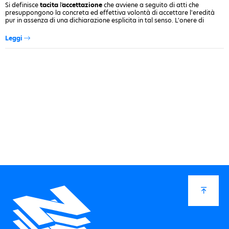
Si definisce
tacita
l'
accettazione
che avviene a seguito di atti che
presuppongono la concreta ed effettiva volontà di accettare l'eredità
pur in assenza di una dichiarazione esplicita in tal senso. L'onere di
dimostrare che un determinato atto implica
accettazione tacita
spetta…
Leggi