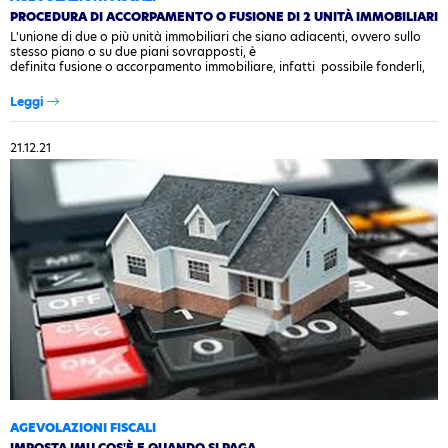
PROCEDURA DI ACCORPAMENTO O FUSIONE DI 2 UNITÀ IMMOBILIARI
L'unione di due o più unità immobiliari che siano adiacenti, ovvero sullo
stesso piano o su due piani sovrapposti, è
definita fusione o accorpamento immobiliare, infatti possibile fonderli,
per dare origine a un'unica abitazione e poter quindi continuare a…
Leggi
21.12.21
AGEVOLAZIONI FISCALI
IMPOSTA IMU COS'È E QUANDO SI PAGA